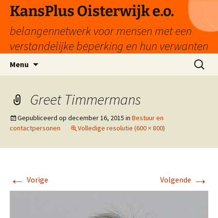
Ga
KansPlus Oisterwijk e.o.
naar
belangennetwerk voor mensen met een
de
inhoud
verstandelijke beperking en hun verwanten
Zoeken
Menu
naar:
Greet Timmermans
Gepubliceerd op
december 16, 2015
in
Bestuur en
contactpersonen
Volledige resolutie (600 × 800)
←
→
Vorige
Volgende